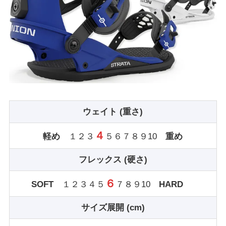
ウェイト (重さ)
４
軽め
１２３
５６７８９10
重め
フレックス (硬さ)
６
SOFT
１２３４５
７８９10
HARD
サイズ展開 (cm)